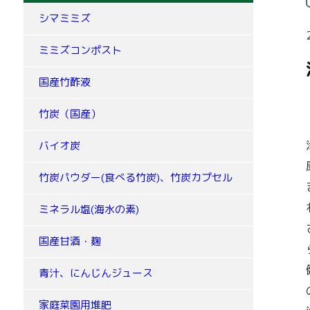
シマミミズ
ミミズコンポスト
国産竹酢液
竹炭（国産）
バイオ炭
竹炭パウダー(食べる竹炭)、竹炭カプセル
ミネラル塩(海水の素)
国産甘酒・麹
青汁、にんじんジュース
家庭菜園用堆肥