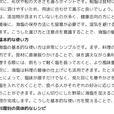
次に、形状や粒の大きさも選ぶポイントです。粗塩は食材
料に溶けやすいため、用途に合わせて選ぶと良いでしょう
は、添加物が含まれていないものが多く、健康志向の方に
最後に、海塩の保存方法にも留意が必要です。湿気を避け
ます。こうした選び方と注意点を意識することで、海塩の
基本的な使い方
海塩の基本的な使い方は非常にシンプルです。まず、料理
的です。食材に直接振りかけることで、味を調えながら素
理する際には、前もって軽く塩を振っておくと、より風味
次に、海塩は料理の最後の仕上げにも活用できます。たと
とによって、塩味が増すだけでなく、見た目にも華やかさ
塩を入れておくことで、食べる人がそれぞれの好みに応じ
うことができます。みじん切りにした野菜に海塩を加える
物が完成します。こうした基本的な使い方を覚えることで
料理別の具体的なレシピ