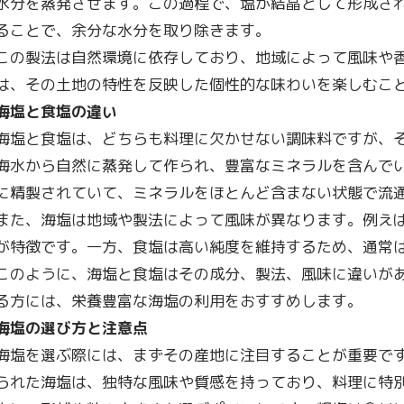
水分を蒸発させます。この過程で、塩が結晶として形成さ
ることで、余分な水分を取り除きます。
この製法は自然環境に依存しており、地域によって風味や
は、その土地の特性を反映した個性的な味わいを楽しむこ
海塩と食塩の違い
海塩と食塩は、どちらも料理に欠かせない調味料ですが、
海水から自然に蒸発して作られ、豊富なミネラルを含んで
に精製されていて、ミネラルをほとんど含まない状態で流
また、海塩は地域や製法によって風味が異なります。例え
が特徴です。一方、食塩は高い純度を維持するため、通常
このように、海塩と食塩はその成分、製法、風味に違いが
る方には、栄養豊富な海塩の利用をおすすめします。
海塩の選び方と注意点
海塩を選ぶ際には、まずその産地に注目することが重要で
られた海塩は、独特な風味や質感を持っており、料理に特