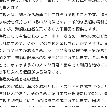
海塩を使った料理法をぜひ試して、日々の食卓を豊かにし
海塩とは？
海塩とは、海水から蒸発させて作られる塩のことです。海
な成分を保持しているのが特徴です。一般的な食塩は精製
ますが、海塩は自然な形で多くの栄養素を提供します。
海塩として有名なものには、中国 慶安の 海水の素など
られたもので、その土地の風味を楽しむことができます。
引き立てる力があるため、シェフや家庭料理でも人気があ
加えて、海塩は健康への効果も注目されています。ミネラ
とで、ますます多くの人々が日常の食卓での利用を始めて
で取り入れる価値がある食品です。
海塩の定義とその製法
海塩の定義は、海水を原料とし、その水分を蒸発させるこ
溶け込んでおり、そのため海塩は単なる塩味だけでなく、
海塩の製法は主に二つの段階で構成されています。最初に