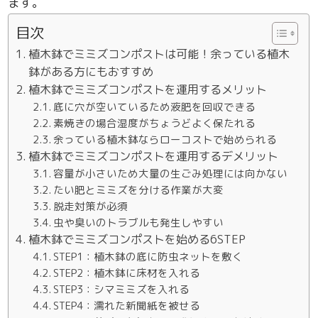
ます。
目次
植木鉢でミミズコンポストは可能！余っている植木
鉢がある方にもおすすめ
植木鉢でミミズコンポストを運用するメリット
底に穴が空いているため液肥を回収できる
素焼きの場合湿度がちょうどよく保たれる
余っている植木鉢ならローコストで始められる
植木鉢でミミズコンポストを運用するデメリット
容量が小さいため大量の生ごみ処理には向かない
たい肥とミミズを分ける作業が大変
脱走対策が必須
虫や臭いのトラブルも発生しやすい
植木鉢でミミズコンポストを始める6STEP
STEP1：植木鉢の底に防虫ネットを敷く
STEP2：植木鉢に床材を入れる
STEP3：シマミミズを入れる
STEP4：濡れた新聞紙を被せる