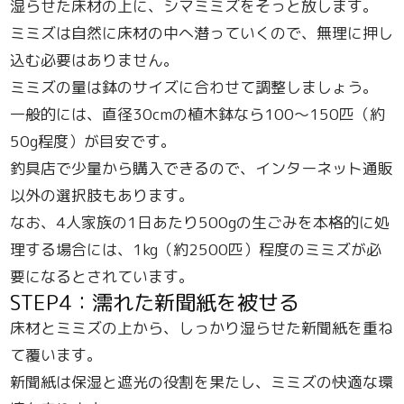
湿らせた床材の上に、シマミミズをそっと放します。
ミミズは自然に床材の中へ潜っていくので、無理に押し
込む必要はありません。
ミミズの量は鉢のサイズに合わせて調整しましょう。
一般的には、直径30cmの植木鉢なら100〜150匹（約
50g程度）が目安です。
釣具店で少量から購入できるので、インターネット通販
以外の選択肢もあります。
なお、4人家族の1日あたり500gの生ごみを本格的に処
理する場合には、1kg（約2500匹）程度のミミズが必
要になるとされています。
STEP4：濡れた新聞紙を被せる
床材とミミズの上から、しっかり湿らせた新聞紙を重ね
て覆います。
新聞紙は保湿と遮光の役割を果たし、ミミズの快適な環