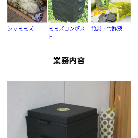
シマミミズ
ミミズコンポス
竹炭・竹酢液
ト
業務内容