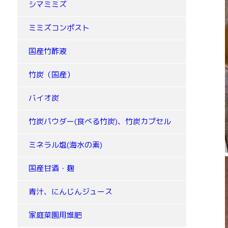
シマミミズ
ミミズコンポスト
国産竹酢液
竹炭（国産）
バイオ炭
竹炭パウダー(食べる竹炭)、竹炭カプセル
ミネラル塩(海水の素)
国産甘酒・麹
青汁、にんじんジュース
家庭菜園用堆肥