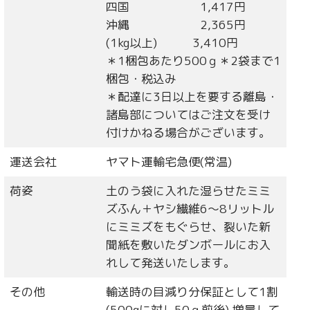
四国 1,417円
沖縄 2,365円
(1kg以上) 3,410円
＊1梱包あたり500ｇ＊2袋まで1
梱包・税込み
＊配達に3日以上を要する離島・
諸島部についてはご注文を受け
付けかねる場合がございます。
運送会社
ヤマト運輸宅急便(常温)
荷姿
土のう袋に入れた湿らせたミミ
ズふん＋ヤシ繊維6〜8リットル
にミミズをもぐらせ、裂いた新
聞紙を敷いたダンボールにお入
れして発送いたします。
その他
輸送時の目減り分保証として1割
(500gに対し50ｇ前後) 増量して