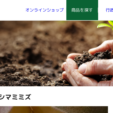
オンラインショップ
商品を探す
行
青汁、にんじんジュース
シマミミズ