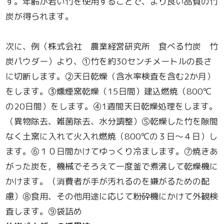
す。年齢が若い竹を使用することで、より良い品質の竹
炭が得られます。
次に、例（株式会社 農業経営研究所 食べる竹炭 竹
炭パウダー）より、①竹を約30センチメートルの長さ
に切断します。➁天日乾燥（含水率検査を含む2か月）
をします。③燻煙窯乾燥（15日間）建込燃焼（800℃
の20日間）をします。④1週間天日乾燥処理をします。
（異物除去、雑菌除去、水分調整）⑤乾燥した竹を隙間
なく土窯に入れて火入れ燃焼（800℃の３日～４日）し
ます。⑥１０日間かけてゆっくり冷まします。⑦焼きあ
がった炭を，機械でそろえて一度釜で煮沸して乾燥機に
かけます。（消費者が手が汚れるのを嫌がるための配
慮）⑧食用、その他用途に応じて粉砕機にかけて外観検
査します。⑨袋詰め