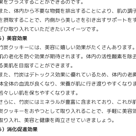
果をプラスすることができるのです。
また、体内から不要な物質を排出することにより、肌の調
を摂取することで、内側から美しさを引き出すサポートを
ぜひ取り入れていただきたいスイーツです。
5
）美容効果
竹炭クッキーには、美容に嬉しい効果がたくさんあります
肌の老化を防ぐ効果が期待されます。体内の活性酸素を除
る美肌を目指すことができます。
また、竹炭はデトックス効果に優れているため、体内の老
体全体の血流が良くなり、栄養が肌に行き渡りやすくなり
若々しい肌を保ちやすくなります。
さらに、竹炭にはミネラルが豊富に含まれており、これが
炭クッキーをおやつとして取り入れることで、手軽に美容
取り入れ、美容と健康を両立させていきましょう。
6
）消化促進効果