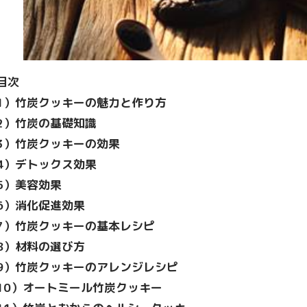
目次
1
）竹炭クッキーの魅力と作り方
2
）竹炭の基礎知識
3
）竹炭クッキーの効果
4
）デトックス効果
5
）美容効果
6
）消化促進効果
7
）竹炭クッキーの基本レシピ
8
）材料の選び方
9
）竹炭クッキーのアレンジレシピ
10
）オートミール竹炭クッキー