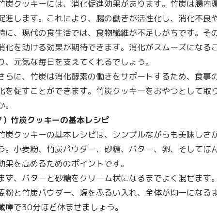
竹炭クッキーには、消化促進効果があります。竹炭は腸内
促進します。これにより、腸の働きが活性化し、消化不良
特に、現代の食生活では、食物繊維が不足しがちです。そ
消化を助ける効果が期待できます。消化がスムーズになる
り、元気な毎日を支えてくれるでしょう。
さらに、竹炭は消化酵素の働きをサポートするため、食事
化を促すことができます。竹炭クッキーをおやつとして取
か。
7
）竹炭クッキーの基本レシピ
竹炭クッキーの基本レシピは、シンプルながらも美味しさ
う。小麦粉、竹炭パウダー、砂糖、バター、卵、そしてほ
効果を高めるためのポイントです。
まず、バターと砂糖をクリーム状になるまでよく混ぜます
麦粉と竹炭パウダー、塩をふるい入れ、全体が均一になる
蔵庫で30分ほど休ませましょう。