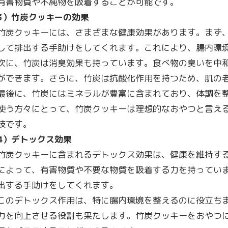
有害物質や不純物を吸着することが可能です。
3
）竹炭クッキーの効果
竹炭クッキーには、さまざまな健康効果があります。まず
して排出する手助けをしてくれます。これにより、腸内環
次に、竹炭は消臭効果も持っています。食べ物の臭いを中
ができます。さらに、竹炭は抗酸化作用を持つため、肌の
最後に、竹炭にはミネラルが豊富に含まれており、体調を
使う方々にとって、竹炭クッキーは理想的なおやつと言え
肢です。
4
）デトックス効果
竹炭クッキーに含まれるデトックス効果は、健康を維持す
によって、有害物質や不要な物質を吸着する力を持ってい
出する手助けをしてくれます。
このデトックス作用は、特に腸内環境を整えるのに役立ち
力を向上させる役割も果たします。竹炭クッキーをおやつ