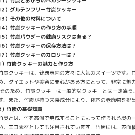
11
）竹炭とおからのヘルシークッキー
12
）グルテンフリー竹炭クッキー
13
）その他の材料について
14
）竹炭クッキーの作り方の手順
15
）竹炭パウダーの健康リスクはある？
16
）竹炭クッキーの保存方法は？
17
）竹炭クッキーのカロリーは？
1
）竹炭クッキーの魅力と作り方
竹炭クッキーは、健康志向の方々に人気のスイーツです。竹炭
め、ダイエットや美容に関心がある方にとって、非常に魅
そのため、竹炭クッキーは一般的なクッキーとは一味違う
す。また、竹炭が持つ栄養成分により、体内の老廃物を排
2
）竹炭の基礎知識
竹炭とは、竹を高温で焼成することによって作られる炭の
め、エコ素材としても注目されています。竹炭には、表面