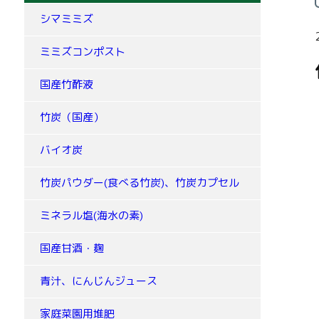
シマミミズ
ミミズコンポスト
国産竹酢液
竹炭（国産）
バイオ炭
竹炭パウダー(食べる竹炭)、竹炭カプセル
ミネラル塩(海水の素)
国産甘酒・麹
青汁、にんじんジュース
家庭菜園用堆肥