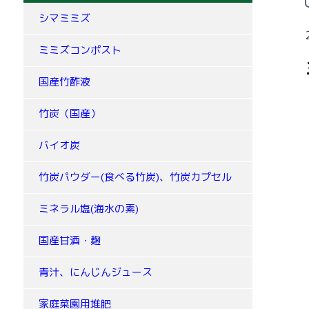
シマミミズ
ミミズコンポスト
国産竹酢液
竹炭（国産）
バイオ炭
竹炭パウダー(食べる竹炭)、竹炭カプセル
ミネラル塩(海水の素)
国産甘酒・麹
青汁、にんじんジュース
家庭菜園用堆肥